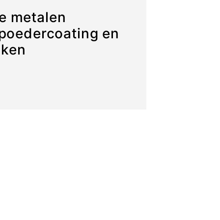
e metalen
 poedercoating en
aken