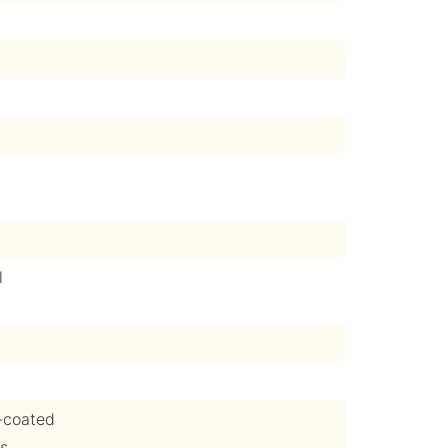
l
-coated
ks