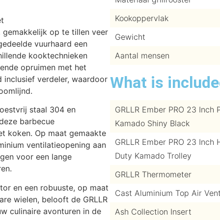
Kookoppervlak
et
gemakkelijk op te tillen veer
Gewicht
 gedeelde vuurhaard een
hillende kooktechnieken
Aantal mensen
lende opruimen met het
What is includ
inclusief verdeler, waardoor
oomlijnd.
oestvrij staal 304 en
GRLLR Ember PRO 23 Inch 
 deze barbecue
Kamado Shiny Black
het koken. Op maat gemaakte
GRLLR Ember PRO 23 Inch 
minium ventilatieopening aan
Duty Kamado Trolley
gen voor een lange
ren.
GRLLR Thermometer
or en een robuuste, op maat
Cast Aluminium Top Air Ven
are wielen, belooft de GRLLR
w culinaire avonturen in de
Ash Collection Insert