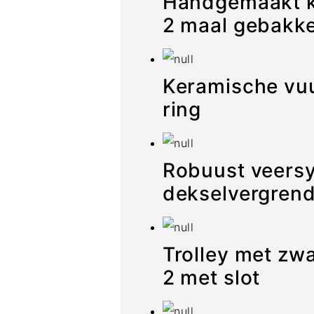
Handgemaakt k
2 maal gebakk
Keramische vu
ring
Robuust veers
dekselvergren
Trolley met zw
2 met slot