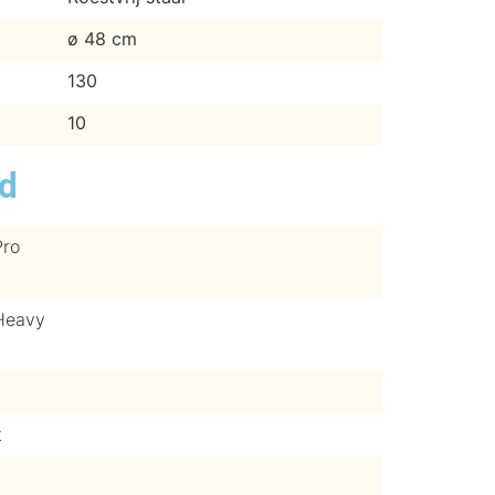
ø 48 cm
130
10
ed
Pro
Heavy
t