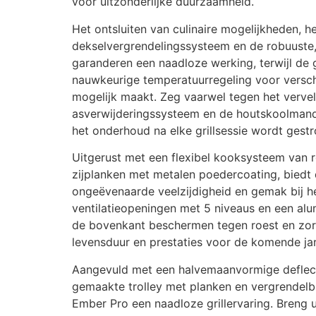
voor uitzonderlijke duurzaamheid.
Het ontsluiten van culinaire mogelijkheden, h
dekselvergrendelingssysteem en de robuuste, 
garanderen een naadloze werking, terwijl de
nauwkeurige temperatuurregeling voor versc
mogelijk maakt. Zeg vaarwel tegen het verve
asverwijderingssysteem en de houtskoolmand 
het onderhoud na elke grillsessie wordt gestr
Uitgerust met een flexibel kooksysteem van r
zijplanken met metalen poedercoating, biedt
ongeëvenaarde veelzijdigheid en gemak bij 
ventilatieopeningen met 5 niveaus en een alu
de bovenkant beschermen tegen roest en zor
levensduur en prestaties voor de komende ja
Aangevuld met een halvemaanvormige deflect
gemaakte trolley met planken en vergrendelb
Ember Pro een naadloze grillervaring. Breng u