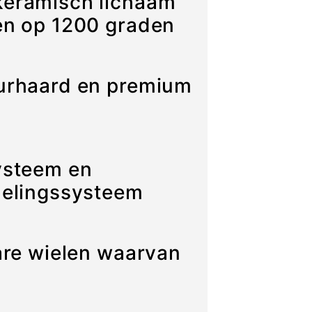
eramisch lichaam
en op 1200 graden
urhaard en premium
ysteem en
delingssysteem
are wielen waarvan