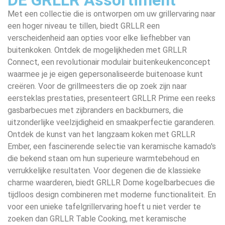
Met een collectie die is ontworpen om uw grillervaring naar
BUITEN
een hoger niveau te tillen, biedt GRLLR een
verscheidenheid aan opties voor elke liefhebber van
buitenkoken. Ontdek de mogelijkheden met GRLLR
Connect, een revolutionair modulair buitenkeukenconcept
KOKEN.
waarmee je je eigen gepersonaliseerde buitenoase kunt
creëren. Voor de grillmeesters die op zoek zijn naar
eersteklas prestaties, presenteert GRLLR Prime een reeks
gasbarbecues met zijbranders en backburners, die
uitzonderlijke veelzijdigheid en smaakperfectie garanderen.
GRLLR heeft een assortiment van de beste
Ontdek de kunst van het langzaam koken met GRLLR
producten voor buiten koken samengesteld. Van
Ember, een fascinerende selectie van keramische kamado's
sterke en stoere kamado grills tot een complete
die bekend staan om hun superieure warmtebehoud en
verrukkelijke resultaten. Voor degenen die de klassieke
buitenkeukenmodule. Ontdek het volledige
charme waarderen, biedt GRLLR Dome kogelbarbecues die
assortiment en begin vandaag nog met grillen.
tijdloos design combineren met moderne functionaliteit. En
voor een unieke tafelgrillervaring hoeft u niet verder te
zoeken dan GRLLR Table Cooking, met keramische