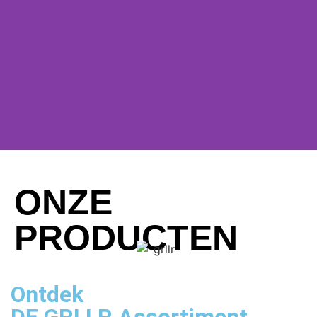
DE
ONZE
PRODUCTEN
VREUGDE
VAN
Ontdek
DE
GRLLR Assortiment