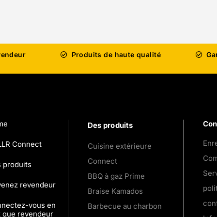
vendeur
Produits de haute qualité
Ga
me
Con
Des produits
Enre
LR Connect
Cuisine extérieure
Com
Connect
 produits
Serv
BBQ à gaz Prime
enez revendeur
poli
Braise Kamados
conf
nectez-vous en
Barbecue au charbon
t que revendeur