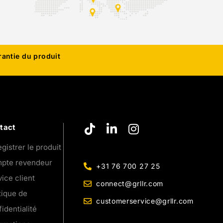
rantie du produit
tact
gistrer le produit
pte revendeur
+31 76 700 27 25
ice client
connect@grllr.com
tique de
customerservice@grllr.com
identialité