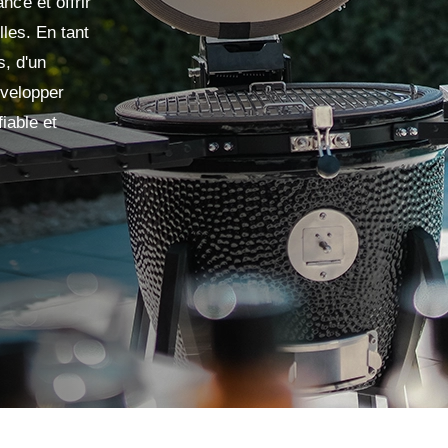
ce et offrir
lles. En tant
s, d'un
évelopper
iable et