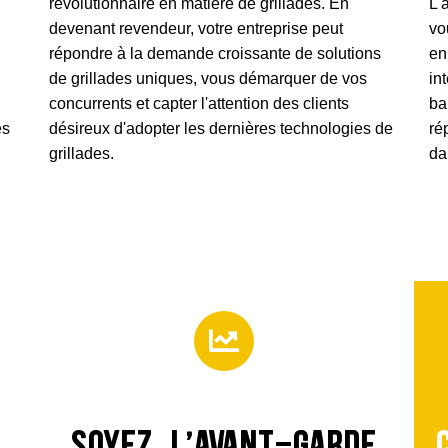
révolutionnaire en matière de grillades. En
L'
devenant revendeur, votre entreprise peut
vo
répondre à la demande croissante de solutions
en
de grillades uniques, vous démarquer de vos
in
concurrents et capter l'attention des clients
ba
es
désireux d'adopter les dernières technologies de
ré
grillades.
da
Soyez à l'avant-garde