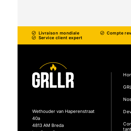
Livraison mondiale
Compte re
Service client expert
Ho
GRL
Nos
Wethouder van Haperenstraat
Dev
40a
Con
4813 AM Breda
tan