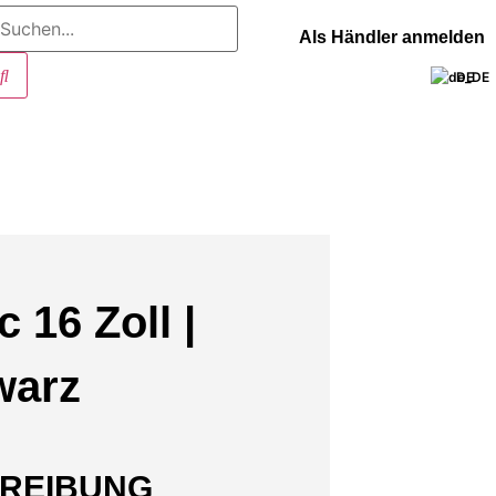
Als Händler anmelden
DE
 16 Zoll |
warz
REIBUNG