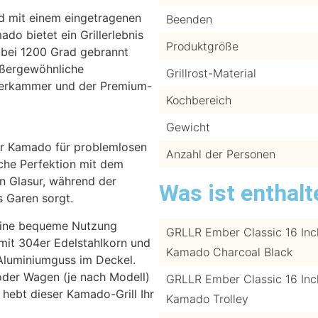
nd mit einem eingetragenen
Beenden
 bietet ein Grillerlebnis
Produktgröße
l bei 1200 Grad gebrannt
ußergewöhnliche
Grillrost-Material
uerkammer und der Premium-
Kochbereich
Gewicht
er Kamado für problemlosen
Anzahl der Personen
sche Perfektion mit dem
n Glasur, während der
Was ist enthalt
s Garen sorgt.
 eine bequeme Nutzung
GRLLR Ember Classic 16 Inc
mit 304er Edelstahlkorn und
Kamado Charcoal Black
 Aluminiumguss im Deckel.
oder Wagen (je nach Modell)
GRLLR Ember Classic 16 Inc
ebt dieser Kamado-Grill Ihr
Kamado Trolley